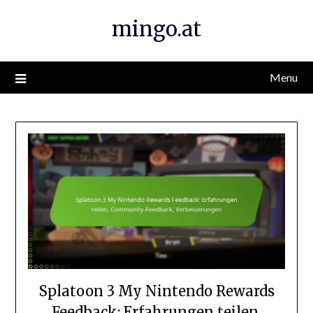
Skip
mingo.at
to
content
Menu
Splatoon 3 My Nintendo Rewards
Feedback: Erfahrungen teilen,