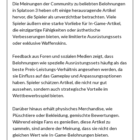
Die Meinungen der Community zu beliebten Belohnungen
in Splatoon 3 heben oft einige herausragende Artikel
hervor, die Spieler als unverzichtbar betrachten. Viele
Spieler äußern eine starke Vorliebe für In-Game-Artikel,
die einzigartige Fähigkeiten oder ästhetische
Verbesserungen bieten, wie limitierte Ausrüstungssets
oder exklusive Waffenskins.
Feedback aus Foren und sozialen Medien zeigt, dass
Belohnungen wie spezielle Ausrüstungssets häufig als das
beste Preis-Leistungs-Verhältnis angesehen werden, da
sie Einfluss auf das Gameplay und Anpassungsoptionen
haben. Spieler schätzen Artikel, die nicht nur gut
aussehen, sondern auch strategische Vorteile im
Wettbewerbsspiel bieten.
Darüber hinaus erhält physisches Merchandise, wie
Plüschtiere oder Bekleidung, gemischte Bewertungen.
Während einige Fans es genießen, diese Artikel zu
sammeln, sind andere der Meinung, dass sie nicht den
gleichen Wert wie In-Game-Belohnungen bieten.