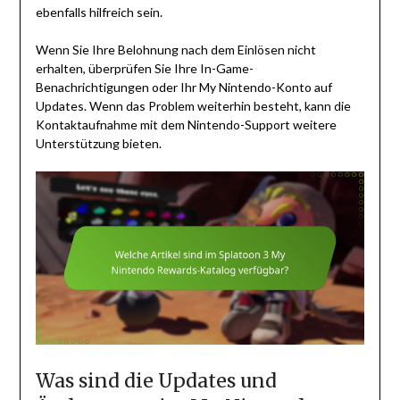
ebenfalls hilfreich sein.
Wenn Sie Ihre Belohnung nach dem Einlösen nicht
erhalten, überprüfen Sie Ihre In-Game-
Benachrichtigungen oder Ihr My Nintendo-Konto auf
Updates. Wenn das Problem weiterhin besteht, kann die
Kontaktaufnahme mit dem Nintendo-Support weitere
Unterstützung bieten.
Was sind die Updates und