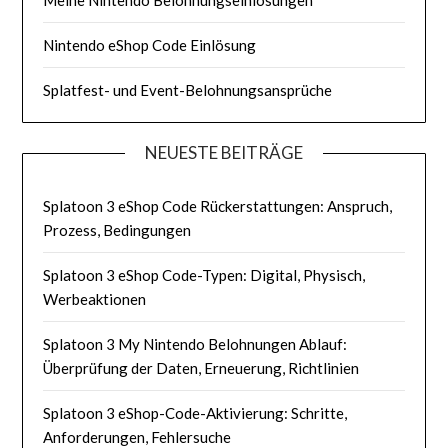
Nintendo eShop Code Einlösung
Splatfest- und Event-Belohnungsansprüche
NEUESTE BEITRÄGE
Splatoon 3 eShop Code Rückerstattungen: Anspruch,
Prozess, Bedingungen
Splatoon 3 eShop Code-Typen: Digital, Physisch,
Werbeaktionen
Splatoon 3 My Nintendo Belohnungen Ablauf:
Überprüfung der Daten, Erneuerung, Richtlinien
Splatoon 3 eShop-Code-Aktivierung: Schritte,
Anforderungen, Fehlersuche