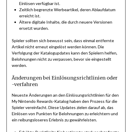
Einlösen verfügbar ist.
Zeitlich begrenzte Werbeartikel, deren Ablaufdatum
erreicht ist.
Ältere digitale Inhalte, die durch neuere Versionen
ersetzt wurden.
Spieler sollten sich bewusst sein, dass einmal entfernte
Artikel nicht erneut eingelöst werden können. Die
Verfolgung der Katalogupdates kann den Spielern helfen,
Belohnungen nicht zu verpassen, bevor sie eingestellt
werden.
Änderungen bei Einlösungsrichtlinien oder
-verfahren
Neueste Änderungen an den Einlösungsrichtlinien für den
My Nintendo Rewards-Katalog haben den Prozess für die
Spieler vereinfacht. Diese Updates zielen darauf ab, das
Einlösen von Punkten für Belohnungen zu erleichtern und
ein reibungsloseres Erlebnis zu gewährleisten.