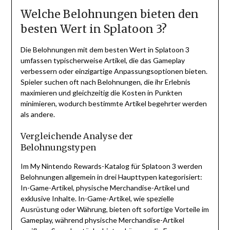
Welche Belohnungen bieten den
besten Wert in Splatoon 3?
Die Belohnungen mit dem besten Wert in Splatoon 3
umfassen typischerweise Artikel, die das Gameplay
verbessern oder einzigartige Anpassungsoptionen bieten.
Spieler suchen oft nach Belohnungen, die ihr Erlebnis
maximieren und gleichzeitig die Kosten in Punkten
minimieren, wodurch bestimmte Artikel begehrter werden
als andere.
Vergleichende Analyse der
Belohnungstypen
Im My Nintendo Rewards-Katalog für Splatoon 3 werden
Belohnungen allgemein in drei Haupttypen kategorisiert:
In-Game-Artikel, physische Merchandise-Artikel und
exklusive Inhalte. In-Game-Artikel, wie spezielle
Ausrüstung oder Währung, bieten oft sofortige Vorteile im
Gameplay, während physische Merchandise-Artikel