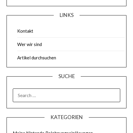
LINKS
Kontakt
Wer wir sind
Artikel durchsuchen
SUCHE
SEARCH
FOR:
KATEGORIEN
Meine Nintendo Belohnungseinlösungen