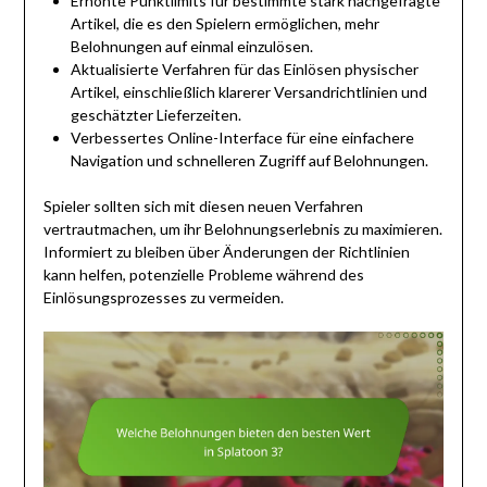
Erhöhte Punktlimits für bestimmte stark nachgefragte
Artikel, die es den Spielern ermöglichen, mehr
Belohnungen auf einmal einzulösen.
Aktualisierte Verfahren für das Einlösen physischer
Artikel, einschließlich klarerer Versandrichtlinien und
geschätzter Lieferzeiten.
Verbessertes Online-Interface für eine einfachere
Navigation und schnelleren Zugriff auf Belohnungen.
Spieler sollten sich mit diesen neuen Verfahren
vertrautmachen, um ihr Belohnungserlebnis zu maximieren.
Informiert zu bleiben über Änderungen der Richtlinien
kann helfen, potenzielle Probleme während des
Einlösungsprozesses zu vermeiden.