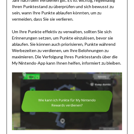
Jahr nach dem Verdienen gilt. Es ist wichtig, regelmäßig
Ihren Punktestand zu überprüfen und sich bewusst zu
sein, wann Ihre Punkte ablaufen könnten, um zu
vermeiden, dass Sie sie verlieren.
Um Ihre Punkte effektiv zu verwalten, sollten Sie sich
Erinnerungen setzen, um Punkte einzulösen, bevor sie
ablaufen. Sie können auch priorisieren, Punkte während
Werbezeiten zu verdienen, um Ihre Belohnungen zu
maximieren. Die Verfolgung Ihres Punktestands über die
My Nintendo-App kann Ihnen helfen, informiert zu bleiben.