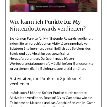
Wie kann ich Punkte für My
Nintendo Rewards verdienen?
Sie können Punkte für My Nintendo Rewards verdienen,
indem Sie an verschiedenen Aktivitäten innerhalb von
Splatoon 3 teilnehmen, einschließlich des Spielens des
Spiels und des Abschlusses spezifischer
Herausforderungen. Darüber hinaus bieten
Werbeveranstaltungen oft Möglichkeiten, Bonuspunkte
zu verdienen, die Ihr Belohnungspotenzial erhöhen.
Aktivitäten, die Punkte in Splatoon 3
verdienen
In Splatoon 3 können Spieler Punkte durch mehrere
Aktivitäten verdienen. Regelmäßiges Gameplay, wie die
Teilnahme an Matches und das Abschließen von In-Game-