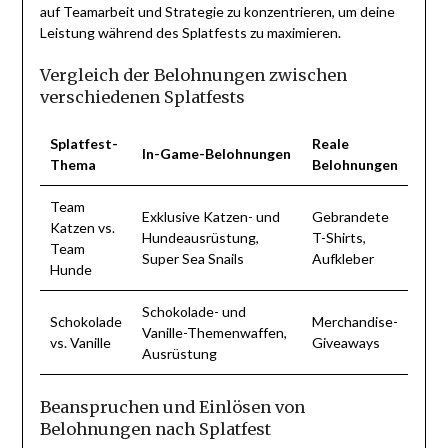
auf Teamarbeit und Strategie zu konzentrieren, um deine
Leistung während des Splatfests zu maximieren.
Vergleich der Belohnungen zwischen
verschiedenen Splatfests
Splatfest-
Reale
In-Game-Belohnungen
Thema
Belohnungen
Team
Exklusive Katzen- und
Gebrandete
Katzen vs.
Hundeausrüstung,
T-Shirts,
Team
Super Sea Snails
Aufkleber
Hunde
Schokolade- und
Schokolade
Merchandise-
Vanille-Themenwaffen,
vs. Vanille
Giveaways
Ausrüstung
Beanspruchen und Einlösen von
Belohnungen nach Splatfest