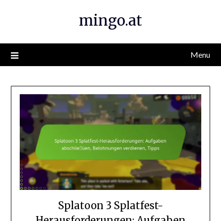
Skip
mingo.at
to
content
Menu
Splatoon 3 Splatfest-
Herausforderungen: Aufgaben